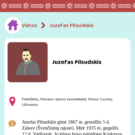
Vietos
Juzefas Pilsudskis
Juzefas Pilsudskis
Pikeliškės, Vilniaus rajono savivaldybė, Vilnius County,
Lithuania
Juzefas Pilsudskis gimė 1867 m. gruodžio 5 d.
Zalave (Švenčionių rajone). Mirė 1935 m. gegužės
12 d. Varšuvoje. Jo kūnas buvo palaidotas Krokuvos