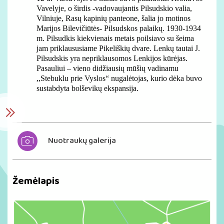
Vavelyje, o širdis -vadovaujantis Pilsudskio valia,
Vilniuje, Rasų kapinių panteone, šalia jo motinos
Marijos Bilevičiūtės- Pilsudskos palaikų. 1930-1934
m. Pilsudkis kiekvienais metais poilsiavo su šeima
jam priklaususiame Pikeliškių dvare. Lenkų tautai J.
Pilsudskis yra nepriklausomos Lenkijos kūrėjas.
Pasauliui – vieno didžiausių mūšių vadinamu
,,Stebuklu prie Vyslos“ nugalėtojas, kurio dėka buvo
sustabdyta bolševikų ekspansija.
Nuotraukų galerija
Žemėlapis