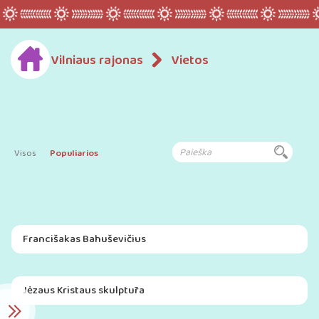
Vilniaus rajonas
Vietos
Visos
Populiarios
Francišakas Bahuševičius
Jėzaus Kristaus skulptūra