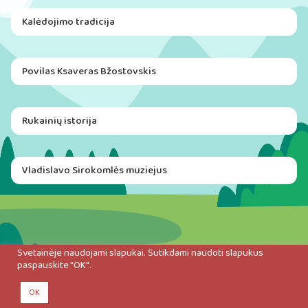
Kalėdojimo tradicija
Povilas Ksaveras Bžostovskis
Rukainių istorija
Vladislavo Sirokomlės muziejus
Svetainėje naudojami slapukai. Sutikdami naudoti slapukus
paspauskite "OK".
OK