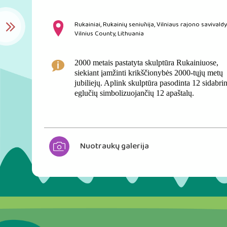
Rukainiai, Rukainių seniūnija, Vilniaus rajono savivaldy
Vilnius County, Lithuania
2000 metais pastatyta skulptūra Rukainiuose,
siekiant įamžinti krikščionybės 2000-tųjų metų
jubiliejų. Aplink skulptūra pasodinta 12 sidabri
eglučių simbolizuojančių 12 apaštalų.
Nuotraukų galerija