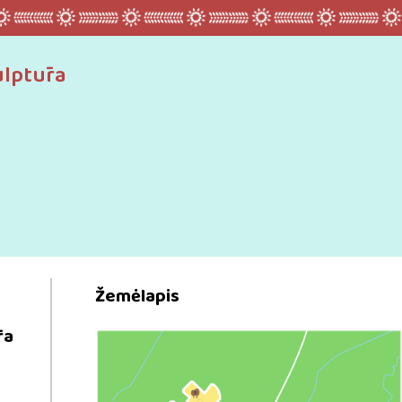
ulptūra
Žemėlapis
ra