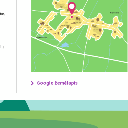
bė,
nių
Google žemėlapis