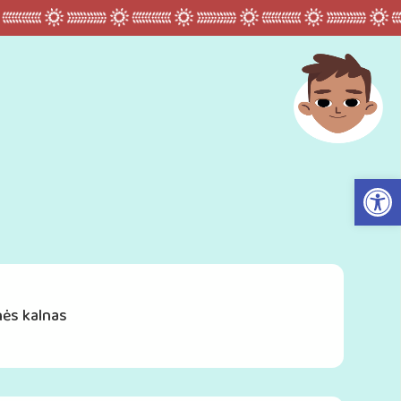
Op
nės kalnas