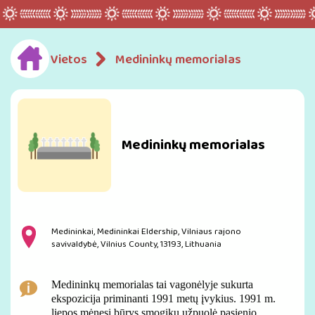
Vietos
Medininkų memorialas
Medininkų memorialas
Medininkai, Medininkai Eldership, Vilniaus rajono
savivaldybė, Vilnius County, 13193, Lithuania
Medininkų memorialas tai vagonėlyje sukurta
ekspozicija priminanti 1991 metų įvykius. 1991 m.
liepos mėnesį būrys smogikų užpuolė pasienio