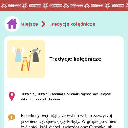
Miejsca
Tradycje kolędnicze
Tradycje kolędnicze
Rukainiai, Rukainių seniūnija, Vilniaus rajono savivaldybė,
Vilnius County, Lithuania
Kolędnicy, wędrujący ze wsi do wsi, to zazwyczaj
przebierańcy, śpiewający kolędy. W grupie powinien
być anioł, król, diabeł, gwiazdor oraz Cyganka lub