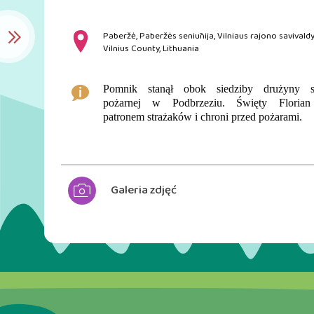
Paberžė, Paberžės seniūnija, Vilniaus rajono savivald
Vilnius County, Lithuania
Pomnik stanął obok siedziby drużyny s
pożarnej w Podbrzeziu. Święty Florian
patronem strażaków i chroni przed pożarami.
Galeria zdjęć