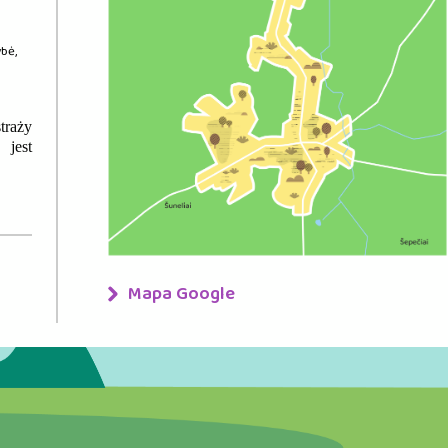
ybė,
traży
 jest
Mapa Google