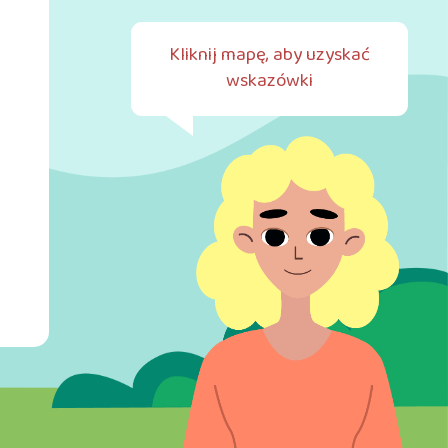
Kliknij mapę, aby uzyskać
wskazówki