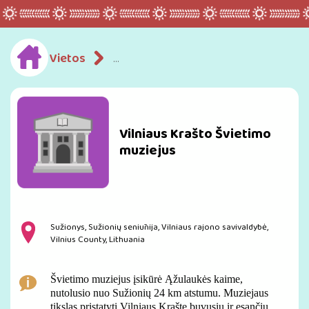
Vietos
Vilniaus Krašto Švietimo muziejus
Vilniaus Krašto Švietimo
muziejus
Sužionys, Sužionių seniūnija, Vilniaus rajono savivaldybė,
Vilnius County, Lithuania
Švietimo muziejus įsikūrė Ąžulaukės kaime,
nutolusio nuo Sužionių 24 km atstumu. Muziejaus
tikslas pristatyti Vilniaus Krašte buvusių ir esančių