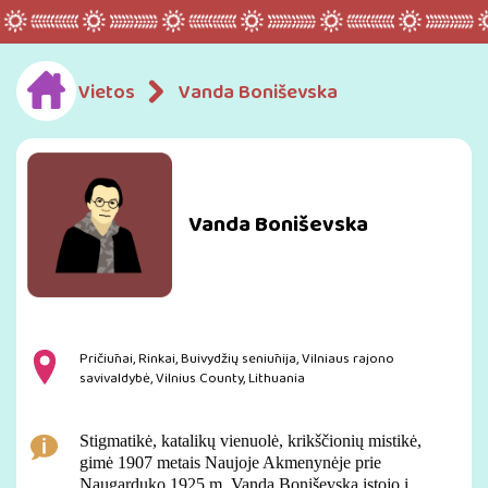
Vietos
Vanda Boniševska
Vanda Boniševska
Pričiūnai, Rinkai, Buivydžių seniūnija, Vilniaus rajono
savivaldybė, Vilnius County, Lithuania
Stigmatikė, katalikų vienuolė, krikščionių mistikė,
gimė 1907 metais Naujoje Akmenynėje
prie
Naugarduko.
1925 m. Vanda Boniševska įstojo į