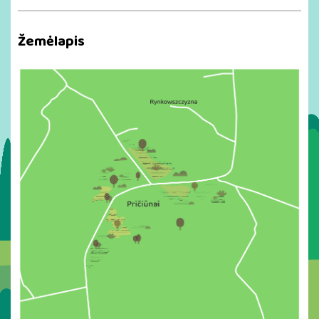
Žemėlapis