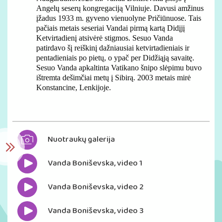
Angelų seserų kongregaciją Vilniuje. Davusi amžinus
įžadus 1933 m. gyveno vienuolyne Pričiūnuose. Tais
pačiais metais seseriai Vandai pirmą kartą Didįjį
Ketvirtadienį atsivėrė stigmos. Sesuo Vanda
patirdavo šį reiškinį dažniausiai ketvirtadieniais ir
pentadieniais po pietų, o ypač per Didžiąją savaitę.
Sesuo Vanda apkaltinta Vatikano šnipo slėpimu buvo
ištremta dešimčiai metų į Sibirą. 2003 metais mirė
Konstancine, Lenkijoje.
Nuotraukų galerija
Vanda Boniševska, video 1
Vanda Boniševska, video 2
Vanda Boniševska, video 3