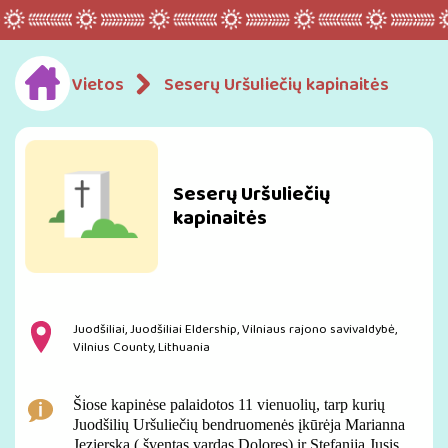
Vietos
Seserų Uršuliečių kapinaitės
Seserų Uršuliečių
kapinaitės
Juodšiliai, Juodšiliai Eldership, Vilniaus rajono savivaldybė,
Vilnius County, Lithuania
Šiose kapinėse palaidotos 11 vienuolių, tarp kurių
Juodšilių Uršuliečių bendruomenės įkūrėja Marianna
Jezierska ( šventas vardas Dolores) ir Stefanija Jusis