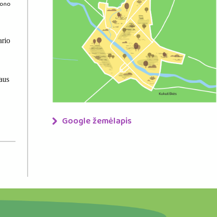
jono
rio
aus
Google žemėlapis