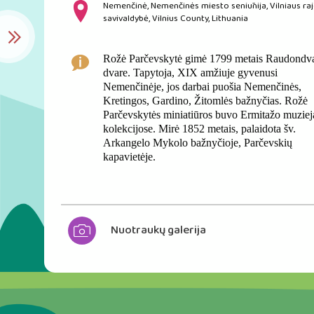
Nemenčinė, Nemenčinės miesto seniūnija, Vilniaus ra
savivaldybė, Vilnius County, Lithuania
Rožė Parčevskytė gimė 1799 metais Raudondva
dvare. Tapytoja, XIX amžiuje gyvenusi
Nemenčinėje, jos darbai puošia Nemenčinės,
Kretingos, Gardino, Žitomlės bažnyčias. Rožė
Parčevskytės miniatiūros buvo Ermitažo muziej
kolekcijose. Mirė 1852 metais, palaidota šv.
Arkangelo Mykolo bažnyčioje, Parčevskių
kapavietėje.
Nuotraukų galerija