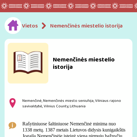
Vietos
Nemenčinės miestelio istorija
Nemenčinės miestelio
istorija
Nemenčinė, Nemenčinės miesto seniūnija, Vilniaus rajono
savivaldybė, Vilnius County, Lithuania
Rašytiniuose šaltiniuose Nemenčinė minima nuo
1338 metų. 1387 metais Lietuvos didysis kunigaikštis
Jogaila Nemenčinėje įsteigė vieną pirmųjų bažnyčių