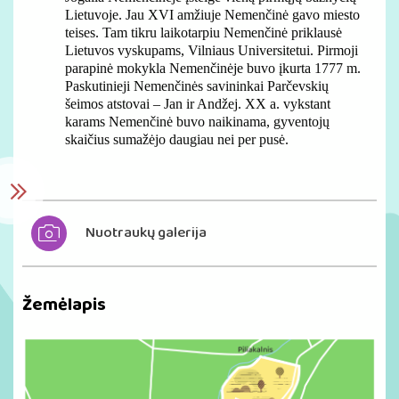
Lietuvoje. Jau XVI amžiuje Nemenčinė gavo miesto
teises. Tam tikru laikotarpiu Nemenčinė priklausė
Lietuvos vyskupams, Vilniaus Universitetui. Pirmoji
parapinė mokykla Nemenčinėje buvo įkurta 1777 m.
Paskutinieji Nemenčinės savininkai Parčevskių
šeimos atstovai – Jan ir Andžej. XX a. vykstant
karams Nemenčinė buvo naikinama, gyventojų
skaičius sumažėjo daugiau nei per pusė.
Nuotraukų galerija
Žemėlapis