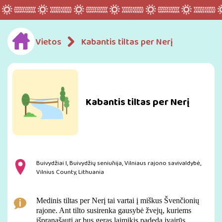
Vietos
Kabantis tiltas per Nerį
Kabantis tiltas per Nerį
Buivydžiai I, Buivydžių seniūnija, Vilniaus rajono savivaldybė,
Vilnius County, Lithuania
Medinis tiltas per Nerį tai vartai į miškus Švenčionių
rajone. Ant tilto susirenka gausybė žvejų, kuriems
išpranašauti ar bus geras laimikis padeda įvairūs