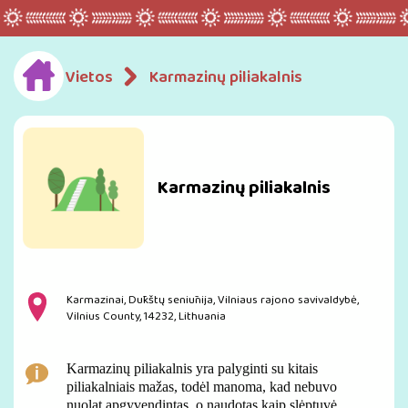
Vietos
Karmazinų piliakalnis
Karmazinų piliakalnis
Karmazinai, Dūkštų seniūnija, Vilniaus rajono savivaldybė,
Vilnius County, 14232, Lithuania
Karmazinų piliakalnis yra palyginti su kitais
piliakalniais mažas, todėl manoma, kad nebuvo
nuolat apgyvendintas, o naudotas kaip slėptuvė.