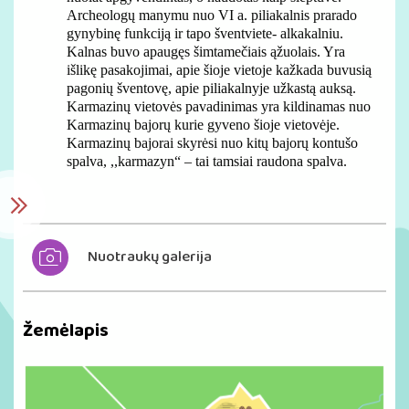
Archeologų manymu nuo VI a. piliakalnis prarado
gynybinę funkciją ir tapo šventviete- alkakalniu.
Kalnas buvo apaugęs šimtamečiais ąžuolais. Yra
išlikę pasakojimai, apie šioje vietoje kažkada buvusią
pagonių šventovę, apie piliakalnyje užkastą auksą.
Karmazinų vietovės pavadinimas yra kildinamas nuo
Karmazinų bajorų kurie gyveno šioje vietovėje.
Karmazinų bajorai skyrėsi nuo kitų bajorų kontušo
spalva, ,,karmazyn“ – tai tamsiai raudona spalva.
Nuotraukų galerija
Žemėlapis