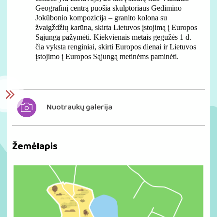
Geografinį centrą puošia skulptoriaus Gedimino
Jokūbonio kompozicija – granito kolona su
žvaigždžių karūna, skirta Lietuvos įstojimą į Europos
Sąjungą pažymėti. Kiekvienais metais gegužės 1 d.
čia vyksta renginiai, skirti Europos dienai ir Lietuvos
įstojimo į Europos Sąjungą metinėms paminėti.
Nuotraukų galerija
Žemėlapis