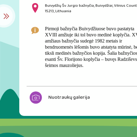
Buivydžių Šv. Jurgio bažnyčia, Buivydžiai, Vilnius Count
15213, Lithuania
Pirmoji bažnyčia Buivydžiuose buvo pastatyta
XVIII amžiuje iki tol buvo medinė koplyčia. X
amžiaus bažnyčia sudegė 1982 metais ir
bendruomenės lėšomis buvo atstatyta mūrinė, b
tiksli medinės bažnyčios kopija. Šalia bažnyčio
esanti Šv. Florijono koplyčia – buvęs Radzišev
šeimos mauzoliejus.
Nuotraukų galerija