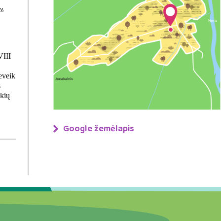
y,
VIII
eveik
s
skių
Google žemėlapis