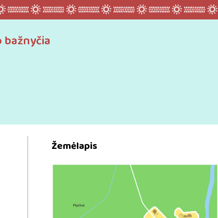
o bažnyčia
Žemėlapis