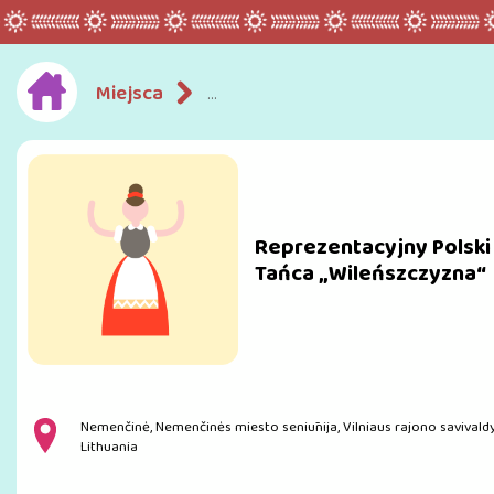
Miejsca
Reprezentacyjny Polski Zespół p
Reprezentacyjny Polski 
Tańca „Wileńszczyzna“
Nemenčinė, Nemenčinės miesto seniūnija, Vilniaus rajono savivaldy
Lithuania