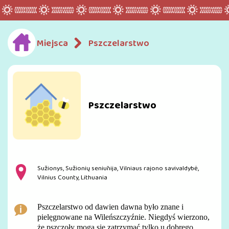
Miejsca
Pszczelarstwo
Pszczelarstwo
Sužionys, Sužionių seniūnija, Vilniaus rajono savivaldybė,
Vilnius County, Lithuania
Pszczelarstwo od dawien dawna było znane i
pielęgnowane na Wileńszczyźnie. Niegdyś wierzono,
że pszczoły mogą się zatrzymać tylko u dobrego,