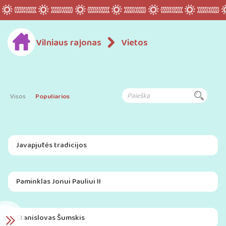
Vilniaus rajonas
Vietos
Visos
Populiarios
Javapjūtės tradicijos
Paminklas Jonui Pauliui II
Stanislovas Šumskis