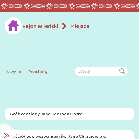
Rejon wileński
Miejsca
Wszystko
Popularny
Grób rodzinny Jana Konrada Obsta
Kościół pod wezwaniem Św. Jana Chrzciciela w